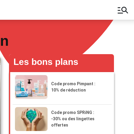
manage_search
on
Les bons plans
Code promo Pimpant :
10% de réduction
Code promo SPRiNG :
-30% ou des lingettes
offertes