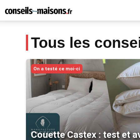
Tous les conse
On a testé ce moi-ci
Couette Castex : test et a