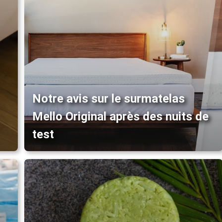
Notre avis sur le surmatelas
Mello Original après des nuits de
test