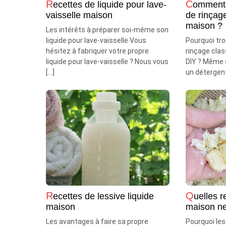
Recettes de liquide pour lave-
Comment préparer un liquide
vaisselle maison
de rinçage
maison ?
Les intérêts à préparer soi-même son
liquide pour lave-vaisselle Vous
Pourquoi tro
hésitez à fabriquer votre propre
rinçage clas
liquide pour lave-vaisselle ? Nous vous
DIY ? Même s
[…]
un détergent
Recettes de lessive liquide
Quelles recettes de lessive
maison
maison ne
Les avantages à faire sa propre
Pourquoi les