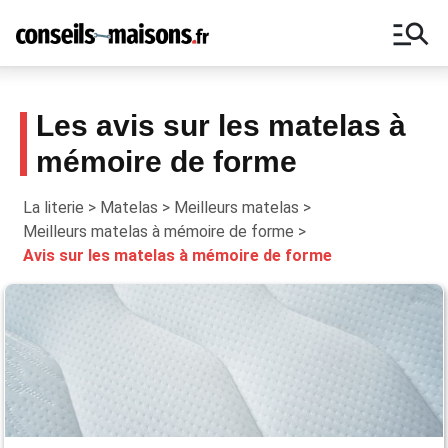
manage_search
Les avis sur les matelas à
mémoire de forme
Ne manquez aucun conseil autour de la
maison, inscrivez-vous à notre
La literie
>
Matelas
>
Meilleurs matelas
>
newsletter !
Meilleurs matelas à mémoire de forme
>
Avis sur les matelas à mémoire de forme