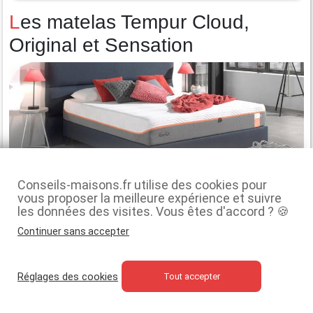
Les matelas Tempur Cloud,
Original et Sensation
Au cours des années 1960, la science met au point une
Conseils-maisons.fr utilise des cookies pour
vous proposer la meilleure expérience et suivre
technique qui permet d’alléger et d’absorber les pressions
les données des visites. Vous êtes d'accord ? 🍪
ressenties par le corps des
astronautes
. Cette
Continuer sans accepter
technologie, c’est la mousse à mémoire de forme. Pas de
moins que quelques décennies plus tard, elle fait son
entrée dans le monde de la literie classique. Les modèles
Réglages des cookies
Tout accepter
Cloud, Original et Sensation ravissent par leur structure 100