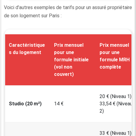
Voici d’autres exemples de tarifs pour un assuré propriétaire
de son logement sur Paris :
Caractéristique
Prix mensuel
Prix mensuel
s du logement
pour une
pour une
formule initiale
formule MRH
(vol non
complète
couvert)
20 € (Niveau 1)
Studio (20 m²)
14 €
33,54 € (Niveau
2)
33 € (Niveau 1)