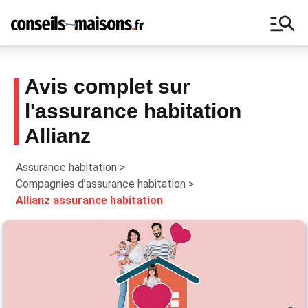
manage_search
Avis complet sur
l'assurance habitation
Ne manquez aucun conseil autour de la
Allianz
maison, inscrivez-vous à notre
newsletter !
Assurance habitation
>
Compagnies d’assurance habitation
>
Allianz assurance habitation