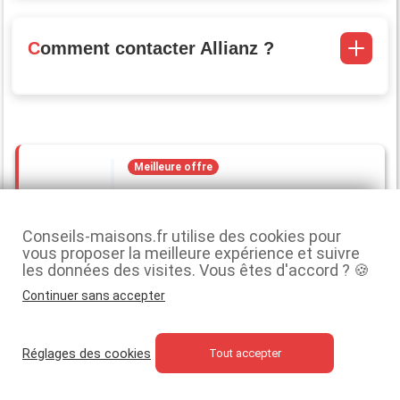
Comment contacter Allianz ?
Meilleure offre
Obtenez le meilleur prix de votre
assurance habitation Allianz et
Conseils-maisons.fr utilise des cookies pour
recevez vos 2 premiers mois
vous proposer la meilleure expérience et suivre
offerts
les données des visites. Vous êtes d'accord ? 🍪
Continuer sans accepter
>> SIMULATION
GRATUITE
Réglages des cookies
Tout accepter