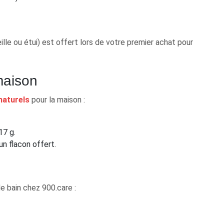
ille ou étui) est offert lors de votre premier achat pour
 maison
 naturels
pour la maison :
17 g.
un flacon offert.
e bain chez 900.care :