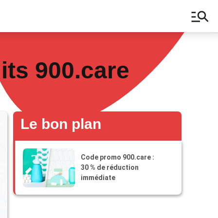
manage_search
its 900.care
Le bon plan
Code promo 900.care :
30 % de réduction
immédiate