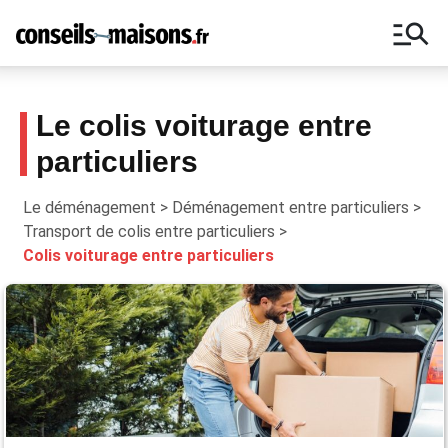
manage_search
Le colis voiturage entre
particuliers
Ne manquez aucun conseil autour de la
maison, inscrivez-vous à notre
Le déménagement
>
Déménagement entre particuliers
>
newsletter !
Transport de colis entre particuliers
>
Colis voiturage entre particuliers