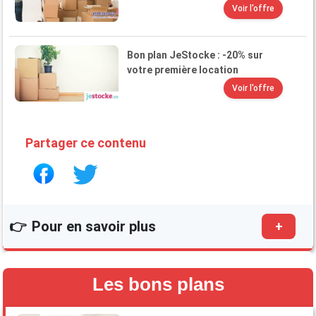
Voir l'offre
Bon plan JeStocke : -20% sur
votre première location
Voir l'offre
Partager ce contenu
👉
Pour en savoir plus
+
Le transport international de colis entre
particuliers
Avis sur Cocolis, plateforme de transport de
Les bons plans
colis entre particuliers
Le transport de bagages entre particuliers