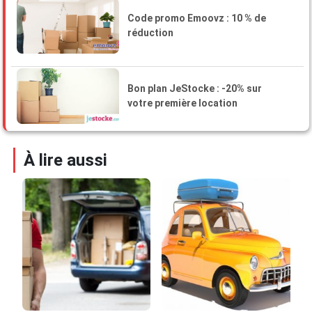
Le transport de colis volumineux entre
Code promo Emoovz : 10 % de
particuliers
réduction
Bon plan JeStocke : -20% sur
votre première location
À lire aussi